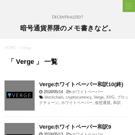
Decentralized?
暗号通貨界隈のメモ書きなど。
HOME
>
Verge
「 Verge 」 一覧
Vergeホワイトペーパー和訳10(終)
2018/05/14
-
ホワイトペーパー
blockchain
,
cryptocurrency
,
Verge
,
XVG
,
ブロッ
クチェーン
,
ホワイトペーパー
,
仮想通貨
,
和訳
Vergeホワイトペーパー和訳9
2018/05/13
-
ホワイトペーパー