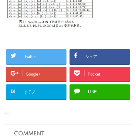
Twitter
シェア
Google+
Pocket
B!
はてブ
LINE
-
comment