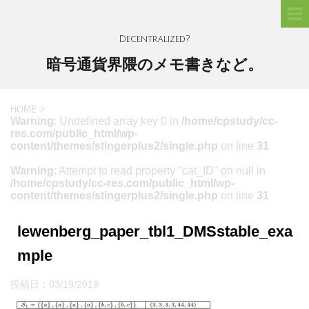
Decentralized?
暗号通貨界隈のメモ書きなど。
HOME
>
Warning
: Undefined array key 0 in
/home/cpstudy/cc-
res.com/public_html/wp-
content/themes/stingerplus2/single.php
on line
31
Warning
: Attempt to read property "cat_ID" on null in
/home/cpstudy/cc-res.com/public_html/wp-
content/themes/stingerplus2/single.php
on line
31
lewenberg_paper_tbl1_DMSstable_exa
mple
投稿日：
03/19/2019