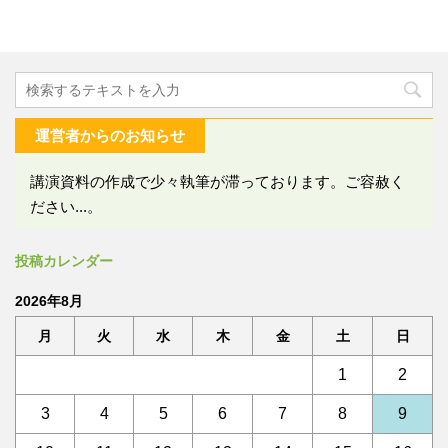
運営者からのお知らせ
講演資料の作成で少々執筆が滞っております。ご容赦く
ださい...。
投稿カレンダー
2026年8月
月
火
水
木
金
土
日
1
2
3
4
5
6
7
8
9