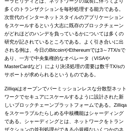
ーラビリティとは、ネットワークの成長に伴ってより
多くのトランザクションを毎秒処理する能力である。
次世代のインターネットスタイルのアプリケーション
をスケールするという大志に既存のブロックチェーン
がどれほどのハンデを負っているかについては多くの
研究が記されているところである。よく引き合いに出
される例は、今日のBitcoinやEthereumでは3～7TX/sで
あり、一方で中央集権的なオペレータ（VISAや
MasterCardなど）により決済処理の需要は数千TX/sの
サポートが求められるというものである。
Zilliqaはオープンでパーミッションレスな分散型ネット
ワークでセキュアにスケールするように設計された新
しいブロックチェーンプラットフォームである。Zilliqa
をスケーラブルたらしめる中核機能はシャーディング
である。シャーディングとは、ネットワークをトラン
ザクションの並列処理ができる小規模ないくつかのネ