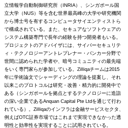
立情報学自動制御研究所（INRIA）、シンガポール国
立大学（NUS）等を含む世界最高峰の大学や研究機関
から博士号を有するコンピュータサイエンティストら
で構成されている。また、セキュアなソフトウェアの
システム構築専門で長年の経験を持つ開発者もいる。
プロジェクトのアドバイザには、サイバーセキュリテ
ィ・テクノロジーアントレプレナー・バンカー分野で
世間に認められた学者や、暗号コミュニティの最先端
をいく専門家らが参加している。Zilliqaチームは2015
年に学術論文でシャーディングの理論を提案し、それ
以来このプロトコルは研究・改善・精力的に開発中で
ある（シンガポールを拠点とするテクノロジーに造詣
の深い企業であるAnquan Capital Pte Ltdを通じて行わ
れている）。Zilliqaのインフラは金融サービスセクタ、
例えばOTC証券市場ではこれまで実現できなかった透
明性と効率性を実現することに試用されている。