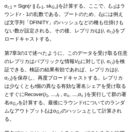
σ
= Sign(
r
||
ξ
, sk
)を計算する。ここで、
ξ
はラ
r
,1
r
-1
G
,
i
r
-1
ウンド
r
- 1の乱数である。ブートのため、
ξ
には例え
0
ば文字列「DFINITY」のハッシュなどの種も仕掛けも
ない数が設定される。その後、レプリカiは(
i
, σ
)をブ
r
,
i
ロードキャストする。
第7章3の1で述べたように、このデータを受け取る任意
のレプリカはパブリックな情報
V
に対して(
i
, σ
)を検
G
r
,
i
証できる。検証の結果有効であれば、レプリカは(
i
,
σ
)を保存し、再度ブロードキャストする。レプリカ
r
,
i
は少なくとも
t
個の異なる有効な署名シェアを受け取る
とすぐにRecover(
i
, ...,
i
, σ
, ...,σ
)を実行して群の署
1
t
i
i
1
t
名σ
を計算する。最後にラウンド
r
についてのランダ
G
,
r
ムなアウトプット
ξ
はσ
のハッシュとして計算され
r
G
,
r
る。