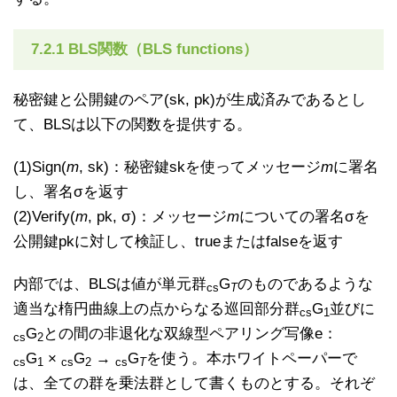
7.2.1 BLS関数（BLS functions）
秘密鍵と公開鍵のペア(sk, pk)が生成済みであるとし
て、BLSは以下の関数を提供する。
(1)Sign(
m
, sk)：秘密鍵skを使ってメッセージ
m
に署名
し、署名σを返す
(2)Verify(
m
, pk, σ)：メッセージ
m
についての署名σを
公開鍵pkに対して検証し、trueまたはfalseを返す
内部では、BLSは値が単元群
G
のものであるような
cs
T
適当な楕円曲線上の点からなる巡回部分群
G
並びに
cs
1
G
との間の非退化な双線型ペアリング写像e：
cs
2
G
×
G
→
G
を使う。本ホワイトペーパーで
cs
1
cs
2
cs
T
は、全ての群を乗法群として書くものとする。それぞ