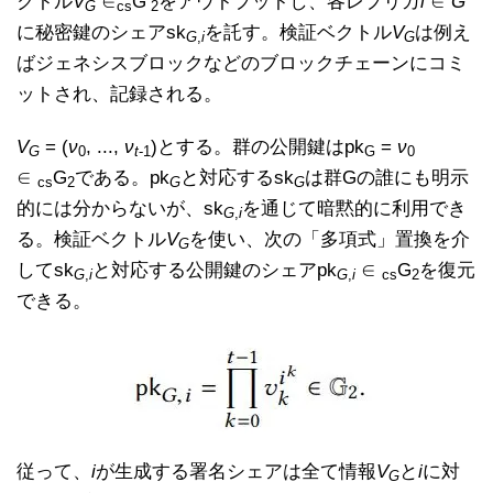
クトル
V
∈
G
をアウトプットし、各レプリカ
i
∈
G
G
cs
2
に秘密鍵のシェアsk
を託す。検証ベクトル
V
は例え
G
,
i
G
ばジェネシスブロックなどのブロックチェーンにコミ
ットされ、記録される。
V
= (
ν
, ...,
ν
)とする。群の公開鍵はpk
=
ν
G
0
t
-1
G
0
∈
G
である。pk
と対応するsk
は群Gの誰にも明示
cs
2
G
G
的には分からないが、sk
を通じて暗黙的に利用でき
G
,
i
る。検証ベクトル
V
を使い、次の「多項式」置換を介
G
してsk
と対応する公開鍵のシェアpk
∈
G
を復元
G
,
i
G
,
i
cs
2
できる。
従って、
i
が生成する署名シェアは全て情報
V
と
i
に対
G