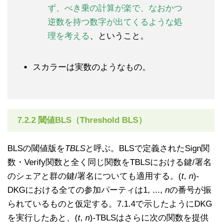
ず、べき乗の計算が楽で、なおかつ
逆数を持つ数字が出てくるような処
理を考える
、ということ。
スカラーは実数のようなもの。
7.2.2 閾値BLS（Threshold BLS）
BLSの閾値版を
TBLS
と呼ぶ。BLSで定義されたSign関
数・Verify関数と全く同じ関数をTBLSにおける鍵/署名
のシェアと群の鍵/署名についても適用する。(
t
,
n
)-
DKGにおける全ての参加パーティは1, ...,
n
の番号が振
られているものと仮定する。7.1.4で示したようにDKG
を実行したあと、(
t
,
n
)-TBLSはさらに次の関数を提供