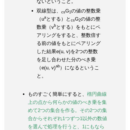
ないということ。
双線型は、
G
の値の整数乗
cs
1
a
（u
とする）と
G
の値の整
cs
2
b
数乗（v
とする）をもとにペ
アリングをすると、整数倍す
る前の値をもとにペアリング
した結果e(u, v)を2つの整数
を足し合わせた分のべき乗
ab
（e(u, v)
）になるというこ
と。
ものすごく簡単にすると、
楕円曲線
上の点から何らかの値のべき乗を集
めて2つの集合を作る。その2つの集
合からそれぞれ1つずつ1以外の数値
を選んで処理を行うと、1にもなら