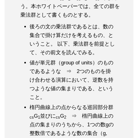
う。本ホワイトペーパーでは、全ての群を
乗法群として書くものとする。
後ろの文の乗法群であるとは、数の
集合で掛け算だけを考えるもの、と
いうこと。 以下、乗法群を前提とし
て、その前文を読んでみる。
値が単元群（group of units）のもの
であるような ⇒ 2つのものを掛
け合わせる演算において、逆数を持
つような値の集まりである、という
こと。
楕円曲線上の点からなる巡回部分群
G
並びに
G
⇒ 楕円曲線上の
cs
1
cs
2
点の集まりのうちから、1つの数gの
整数倍であるような数の集合（g,