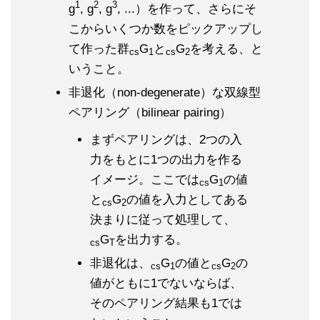
1
2
3
g
, g
, g
, ...）を作って、さらにそ
こからいくつか数をピックアップし
て作った群
G
と
G
を考える、と
cs
1
cs
2
いうこと。
非退化（non-degenerate）な双線型
ペアリング（bilinear pairing）
まずペアリングは、2つの入
力をもとに1つの出力を作る
イメージ。ここでは
G
の値
cs
1
と
G
の値を入力としてある
cs
2
決まりに従って処理して、
G
を出力する。
cs
T
非退化は、
G
の値と
G
の
cs
1
cs
2
値がともに1でないならば、
そのペアリング結果も1では