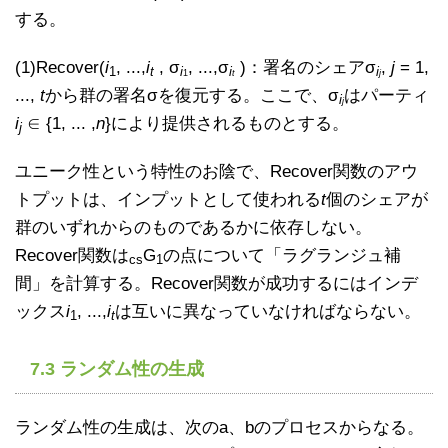
する。
(1)Recover(
i
, ...,
i
, σ
, ...,σ
)：署名のシェアσ
,
j
= 1,
1
t
i
i
i
1
t
j
...,
t
から群の署名σを復元する。ここで、σ
はパーティ
i
j
i
∈ {1, ... ,
n
}により提供されるものとする。
j
ユニーク性という特性のお陰で、Recover関数のアウ
トプットは、インプットとして使われる
t
個のシェアが
群のいずれからのものであるかに依存しない。
Recover関数は
G
の点について「ラグランジュ補
cs
1
間」を計算する。Recover関数が成功するにはインデ
ックス
i
, ...,
i
は互いに異なっていなければならない。
1
t
7.3 ランダム性の生成
ランダム性の生成は、次のa、bのプロセスからなる。