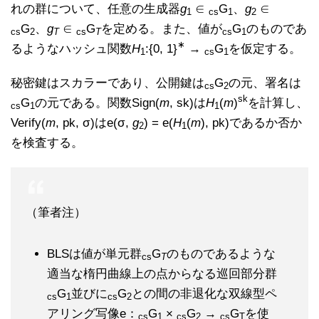
れの群について、任意の生成器
g
∈
G
、
g
∈
1
cs
1
2
G
、
g
∈
G
を定める。また、値が
G
のものであ
cs
2
T
cs
T
cs
1
∗
るようなハッシュ関数
H
:{0, 1}
→
G
を仮定する。
1
cs
1
秘密鍵はスカラーであり、公開鍵は
G
の元、署名は
cs
2
sk
G
の元である。関数Sign(
m
, sk)は
H
(
m
)
を計算し、
cs
1
1
Verify(
m
, pk, σ)はe(σ,
g
) = e(
H
(
m
), pk)であるか否か
2
1
を検査する。
（筆者注）
BLSは値が単元群
G
のものであるような
cs
T
適当な楕円曲線上の点からなる巡回部分群
G
並びに
G
との間の非退化な双線型ペ
cs
1
cs
2
アリング写像e：
G
×
G
→
G
を使
cs
1
cs
2
cs
T