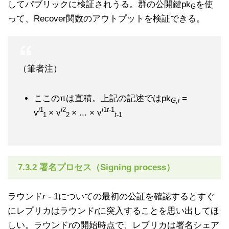
してパブリックに検証されうる。群の公開鍵pk
を使
G
って、Recover関数のアウトプットを検証できる。
（筆者注）
ここのπは直積。上記の記述ではpk
=
G
,
i
i
1
i
2
i
1
t
-1
v
× v
× ... × v
1
2
t
-1
7.3.2 署名プロセス（Signing process）
ラウンド
r
- 1についての最初の公証を確認するとすぐ
にレプリカはラウンド
r
に突入することを思い出してほ
しい。ラウンド
r
の開始時点で、レプリカは署名シェア