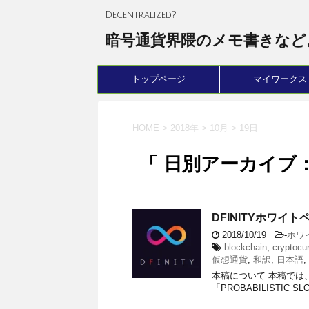
Decentralized?
暗号通貨界隈のメモ書きなど
トップページ
マイワークス
HOME
>
2018年
>
10月
>
19日
「 日別アーカイブ：2
DFINITYホワイ
2018/10/19
-
ホワ
blockchain
,
cryptocu
仮想通貨
,
和訳
,
日本語
,
本稿について 本稿では、DFIN
「PROBABILISTIC SLO