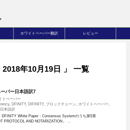
。
ホワイトペーパー翻訳
レビュー
018年10月19日 」 一覧
トペーパー日本語訳7
イトペーパー
rrency
,
DFINITY
,
DIFINITY
,
ブロックチェーン
,
ホワイトペーパー
,
日本語訳
ITY White Paper：Consensus Systemのうち第5章
T PROTOCOL AND NOTARIZATION」 ...