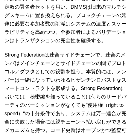
定数の署名者セットを用い、DMMSは旧来のマルチシ
グスキームに置き換えられる。ブロックチェーンの延
伸に必要な参加者数の削減はシステムの速度とスケー
ラビリティを高めつつ、全参加者によるバリデーショ
ンはトランザクションの完全性を確保する。
Strong Federationは連合サイドチェーンで、連合のメ
ンバはメインチェーンとサイドチェーンの間でプロト
コルアダプタとしての役割を担う。本質的には、メン
バーは一緒になっていわゆるビザンチンロバストなス
マートコントラクトを形成する。Strong Federationに
おいては、秘密鍵を知っていることは何らのサードパ
ーティのパーミッションがなくても"使用権（right to
spend）"の十分条件であり、システムは万一連合が完
全に失敗した場合には親チェーンへ払い戻しができる
メカニズムを持つ。コード更新はオープンかつ監査可