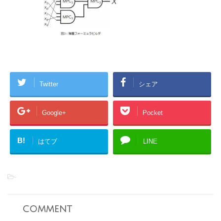
Twitter
シェア
Google+
Pocket
B!
はてブ
LINE
-
comment