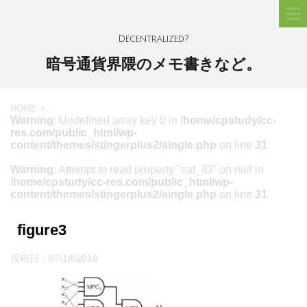
Decentralized?
暗号通貨界隈のメモ書きなど。
HOME
>
Warning
: Undefined array key 0 in
/home/cpstudy/cc-
res.com/public_html/wp-
content/themes/stingerplus2/single.php
on line
31
Warning
: Attempt to read property "cat_ID" on null in
/home/cpstudy/cc-res.com/public_html/wp-
content/themes/stingerplus2/single.php
on line
31
figure3
投稿日：
07/18/2018