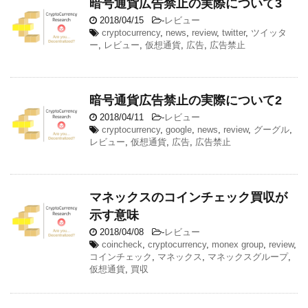
暗号通貨広告禁止の実際について3
2018/04/15
-
レビュー
cryptocurrency
,
news
,
review
,
twitter
,
ツイッタ
ー
,
レビュー
,
仮想通貨
,
広告
,
広告禁止
暗号通貨広告禁止の実際について2
2018/04/11
-
レビュー
cryptocurrency
,
google
,
news
,
review
,
グーグル
,
レビュー
,
仮想通貨
,
広告
,
広告禁止
マネックスのコインチェック買収が
示す意味
2018/04/08
-
レビュー
coincheck
,
cryptocurrency
,
monex group
,
review
,
コインチェック
,
マネックス
,
マネックスグループ
,
仮想通貨
,
買収