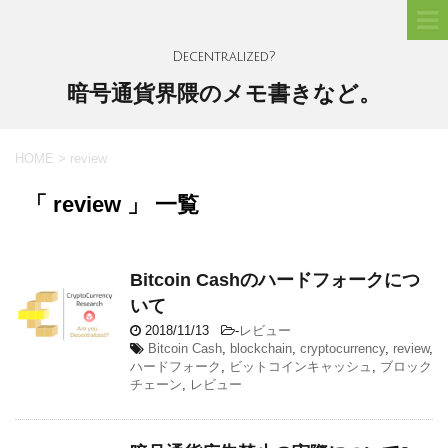
Decentralized?
暗号通貨界隈のメモ書きなど。
HOME
>
review
「 review 」 一覧
Bitcoin Cashのハードフォークにつ
いて
2018/11/13
-
レビュー
Bitcoin Cash
,
blockchain
,
cryptocurrency
,
review
,
ハードフォーク
,
ビットコインキャッシュ
,
ブロック
チェーン
,
レビュー