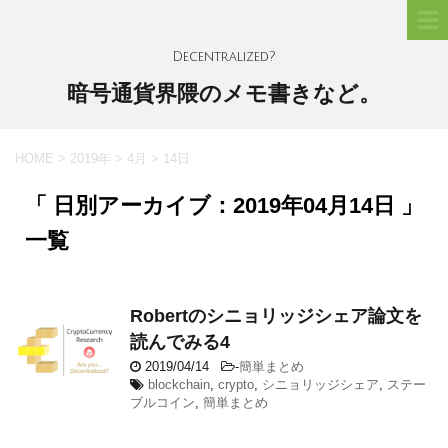
Decentralized?
暗号通貨界隈のメモ書きなど。
HOME
>
2019年
>
4月
>
14日
「 日別アーカイブ：2019年04月14日 」
一覧
Robertのシニョリッジシェア論文を
読んでみる4
2019/04/14
-
簡単まとめ
blockchain
,
crypto
,
シニョリッジシェア
,
ステー
ブルコイン
,
簡単まとめ