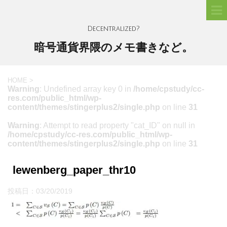
Decentralized?
暗号通貨界隈のメモ書きなど。
HOME
>
Warning
: Undefined array key 0 in
/home/cpstudy/cc-
res.com/public_html/wp-
content/themes/stingerplus2/single.php
on line
31
Warning
: Attempt to read property "cat_ID" on null in
/home/cpstudy/cc-res.com/public_html/wp-
content/themes/stingerplus2/single.php
on line
31
lewenberg_paper_thr10
投稿日：
03/20/2019