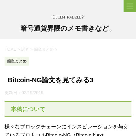
Decentralized?
暗号通貨界隈のメモ書きなど。
HOME
>
調査
>
簡単まとめ
>
簡単まとめ
Bitcoin-NG論文を見てみる3
更新日：
02/19/2019
本稿について
様々なブロックチェーンにインスピレーションを与え
ているプロトコルBitcoin-NG（Bitcoin Next