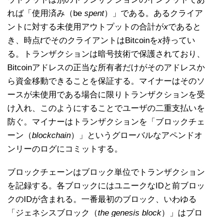
れば「使用済み（be
spent
）」である。あるクライア
ントに対する未使用アウトプットの合計が
x
であると
き、時点
t
でそのクライアントはBitcoinを
x
持ってい
る。トランザクションは暗号技術で保護されており、
Bitcoinアドレスの正当な所有者だけがそのアドレスか
ら資金移動できることを保証する。マイナーはそのソ
ースが未使用である場合に限りトランザクションを受
け入れ、このようにすることでユーザの二重支払いを
防ぐ。マイナーはトランザクションを「ブロックチェ
ーン（
blockchain
）」というグローバルなアペンドオ
ンリーのログにコミットする。
ブロックチェーンはブロック単位でトランザクション
を記録する。各ブロックにはユニークなIDと前ブロッ
クのIDが含まれる。一番最初のブロック、いわゆる
「ジェネシスブロック（
the genesis block
）」はプロ