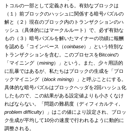
トコルの一部として定義される。有効なブロックは
（１）前ブロックのハッシュに関係する暗号パズルの
解と（２）現在のブロック内のトランザクションのハ
ッシュ（具体的にはマークルルート）で、必ず有効な
もの（３）暗号パズルを解いたマイナーの功績に報酬
を認める「コインベース（
coinbase
）」という特別な
トランザクションを含む。このプロセスをBitcoinの
「マイニング（
mining
）」という。また、少々用語的
に乱暴ではあるが、私たちはブロックの生成を「ブロ
ックマイニング（
block
mining
）」と呼ぶことにする。
具体的な暗号パズルはブロックヘッダを2回ハッシュ化
したもので、この結果がある設定値よりも小さくなけ
ればならない。「問題の難易度（ディフィカルティ,
problem
difficulty
）」はこの値により設定され、ブロッ
ク生成が平均して10分の速度で行われるように動的に
調整される。