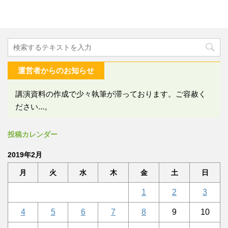
運営者からのお知らせ
講演資料の作成で少々執筆が滞っております。ご容赦く
ださい...。
投稿カレンダー
2019年2月
月
火
水
木
金
土
日
1
2
3
4
5
6
7
8
9
10