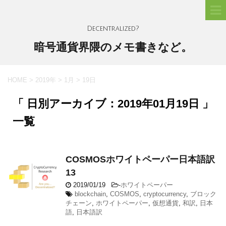
Decentralized?
暗号通貨界隈のメモ書きなど。
HOME
>
2019年
>
1月
>
19日
「 日別アーカイブ：2019年01月19日 」
一覧
COSMOSホワイトペーパー日本語訳
13
2019/01/19
-
ホワイトペーパー
blockchain
,
COSMOS
,
cryptocurrency
,
ブロック
チェーン
,
ホワイトペーパー
,
仮想通貨
,
和訳
,
日本
語
,
日本語訳