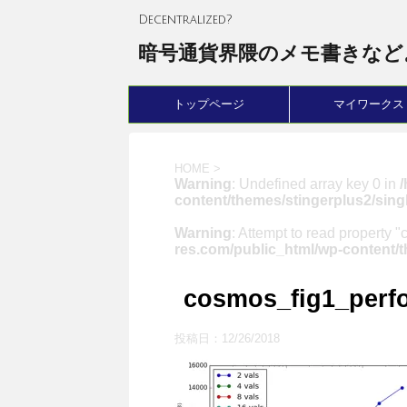
Decentralized?
暗号通貨界隈のメモ書きなど
トップページ
マイワークス
HOME
>
Warning
: Undefined array key 0 in
content/themes/stingerplus2/sing
Warning
: Attempt to read property "
res.com/public_html/wp-content/t
cosmos_fig1_perf
投稿日：
12/26/2018