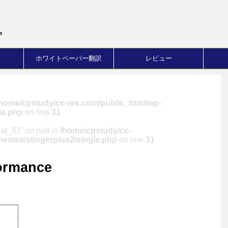
。
ホワイトペーパー翻訳
レビュー
/home/cpstudy/cc-res.com/public_html/wp-
le.php
on line
31
cat_ID" on null in
/home/cpstudy/cc-
hemes/stingerplus2/single.php
on line
31
ormance