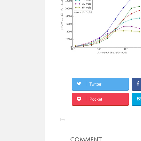
Twitter
B
Pocket
-
comment