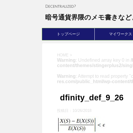
Decentralized?
暗号通貨界隈のメモ書きなど
トップページ
マイワークス
HOME
>
Warning
: Undefined array key 0 in
content/themes/stingerplus2/sing
Warning
: Attempt to read property "
res.com/public_html/wp-content/t
dfinity_def_9_26
投稿日：
10/26/2018