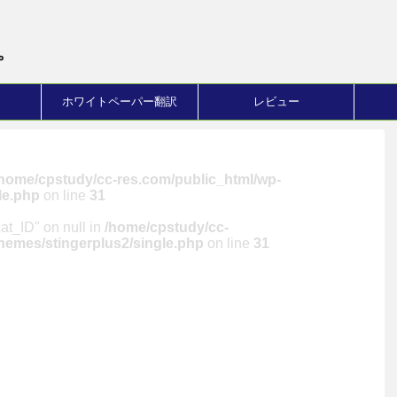
。
ホワイトペーパー翻訳
レビュー
/home/cpstudy/cc-res.com/public_html/wp-
le.php
on line
31
cat_ID" on null in
/home/cpstudy/cc-
hemes/stingerplus2/single.php
on line
31