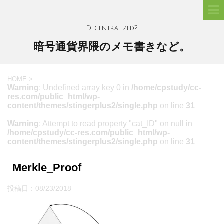
Decentralized?
暗号通貨界隈のメモ書きなど。
HOME
>
Warning
: Undefined array key 0 in
/home/cpstudy/cc-
res.com/public_html/wp-
content/themes/stingerplus2/single.php
on line
31
Warning
: Attempt to read property "cat_ID" on null in
/home/cpstudy/cc-res.com/public_html/wp-
content/themes/stingerplus2/single.php
on line
31
Merkle_Proof
投稿日：
08/23/2018