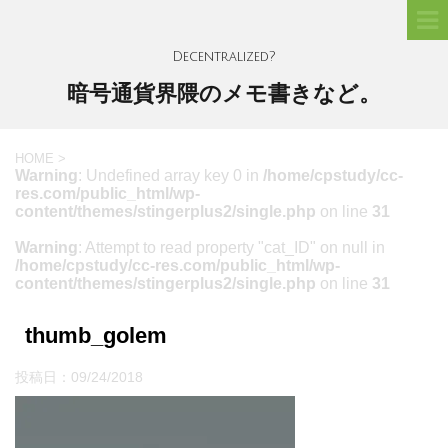
Decentralized?
暗号通貨界隈のメモ書きなど。
HOME
>
Warning
: Undefined array key 0 in
/home/cpstudy/cc-
res.com/public_html/wp-
content/themes/stingerplus2/single.php
on line
31
Warning
: Attempt to read property "cat_ID" on null in
/home/cpstudy/cc-res.com/public_html/wp-
content/themes/stingerplus2/single.php
on line
31
thumb_golem
投稿日：
09/24/2018