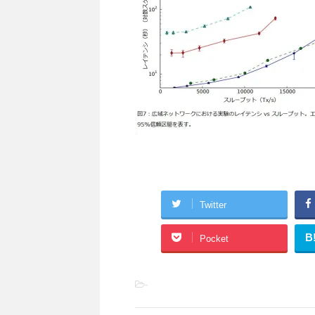
Twitter
B
Pocket
-