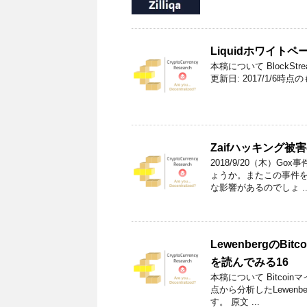
Liquidホワイト
本稿について BlockStr
更新日: 2017/1/6時点
Zaifハッキング被
2018/9/20（木）G
ょうか。またこの事件
な影響があるのでしょ ..
Lewenbergの
を読んでみる16
本稿について Bitco
点から分析したLewenb
す。 原文 ...