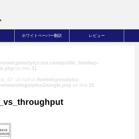
。
ホワイトペーパー翻訳
レビュー
/home/cpstudy/cc-res.com/public_html/wp-
le.php
on line
31
cat_ID" on null in
/home/cpstudy/cc-
hemes/stingerplus2/single.php
on line
31
y_vs_throughput