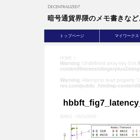
Decentralized?
暗号通貨界隈のメモ書きなど
トップページ
マイワークス
HOME
>
Warning
: Undefined array key 0 in
content/themes/stingerplus2/sing
Warning
: Attempt to read property "
res.com/public_html/wp-content/t
hbbft_fig7_latenc
投稿日：
05/11/2019