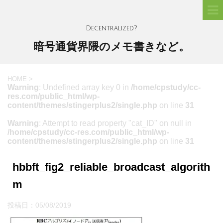
Decentralized?
暗号通貨界隈のメモ書きなど。
HOME
>
Warning
: Undefined array key 0 in
/home/cpstudy/cc-
res.com/public_html/wp-
content/themes/stingerplus2/single.php
on line
31
Warning
: Attempt to read property "cat_ID" on null in
/home/cpstudy/cc-res.com/public_html/wp-
content/themes/stingerplus2/single.php
on line
31
hbbft_fig2_reliable_broadcast_algorith
m
投稿日：
05/08/2019