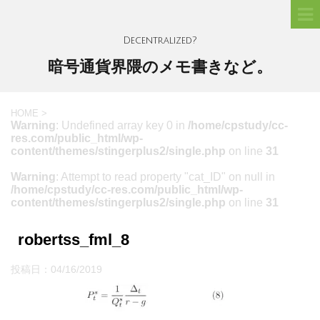
Decentralized?
暗号通貨界隈のメモ書きなど。
HOME
>
Warning
: Undefined array key 0 in
/home/cpstudy/cc-
res.com/public_html/wp-
content/themes/stingerplus2/single.php
on line
31
Warning
: Attempt to read property "cat_ID" on null in
/home/cpstudy/cc-res.com/public_html/wp-
content/themes/stingerplus2/single.php
on line
31
robertss_fml_8
投稿日：
04/16/2019