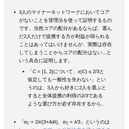
3人のマイナーネットワークにおいてコア
がないことを背理法を使って証明するもの
です。当然コアの配分があるならば、選ん
だ2人だけで提携する方が利益が得られる
ことはあってはいけませんが、実際は存在
してしまうことからコアの配分はない...と
いう具合に証明します。
「
C
= {1, 2}について、
x
(
C
) ≤ 2/3と
仮定しても一般性を失わない」とい
うのは、3人から好きに2人を選ぶと
すると全体提携の利得の2/3である
ような選び方が必ず存在するから。
「α
= 2
λ
/(3+4
dλ
)、
α
=
λ
/3」というのは
C
S