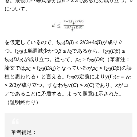
る。最後の不等式部分は
β
>
λ
/3であるため成り立つ。
d
について、
を仮定しているので、f
(
Dβ
) ≤ 2/(3+4
dβ
)が成り立
2/3
つ。f
は単調減少かつ
β
≤
λ
であるから、f
(
Dβ
) ≤
2/3
2
2/3
f
(
Dλ
)が成り立つ。従って、
p
> f
(
Dβ
)（筆者注：
2/3
2
C
2/3
論文では
p
> f
(
Dλ
)となっているが
p
> f
(
Dβ
)の誤
C
2/3
2
C
2/3
植と思われる）と言える。f
の定義により
γ
(Γ
)
=
γ
2/3
2
C
C
> 2/3が成り立つ。すなわち
v
(
C
) >
x
(
C
)であり、
x
がコ
アであることに矛盾する。よって題意は示された。
（証明終わり）
筆者補足：