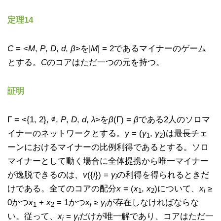
定理14
C
= <
M
,
P
,
D
,
d
,
β
>を|
M
| = 2であるマイナーのゲーム
とする。
C
のコアはただ一つの元を持つ。
証明
Γ = <{1, 2}, ∅,
P
,
D
,
d
,
λ
>を
β
(Γ) =
β
である2人のソロマ
イナーのネットワークとする。
γ
= (
γ
,
γ
)は最長チェ
1
2
ーンにおけるマイナーの比例利得であるとする。ソロ
マイナーとして動く場合に全体提携から唯一マイナー
が逸脱できるのは、
v
({
i
}) =
γ
の利得を得られるときだ
i
けである。全てのコアの配分
x
= (
x
,
x
)について、
x
≥
1
2
i
0かつ
x
+
x
= 1かつ
x
≥
γ
が存在しなければならな
1
2
i
i
い。従って、
x
=
γ
だけが唯一解であり、コアはただ一
i
i