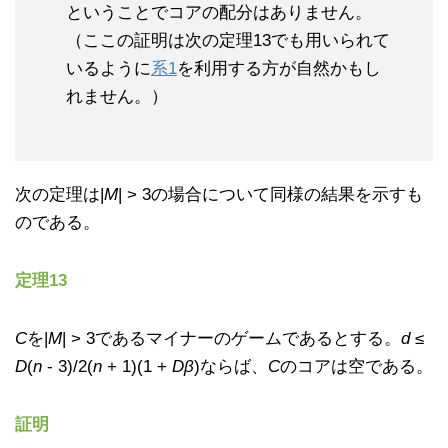
ということでコアの配分はありません。
（ここの証明は次の定理13でも用いられて
いるように
系1
を利用する方が自然かもし
れません。）
次の定理は|
M
| > 3の場合について同様の結果を示すも
のである。
定理13
C
を|
M
| > 3であるマイナーのゲームであるとする。
d
≤
D
(
n
- 3)/2(
n
+ 1)(1 +
Dβ
)ならば、
C
のコアは空である。
証明