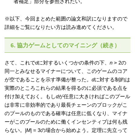
者補足」部分を参照されたい。
※以下、今回まとめた範囲の論文和訳になりますので
詳細をご覧になりたい方は読み進めてください。
6. 協力ゲームとしてのマイニング（続き）
さて、これで
d
に対するいくつかの条件の下、
n
> 2の
同一とみなせるマイナーについて、このゲームのコア
が空であることを示す準備が整った。
d
に対する制約は
実際のところこれらの結果を得るのに必須である点を
付け加えておく。もし
d
が任意に大きければこのプール
は非常に非効率的であり最長チェーンのブロックがこ
のプールのものである確率は任意に低くなり、マイナ
ーがこのプールのために働くインセンティブは何も残
らない。|
M
| = 3の場合から始めよう。定理に先立って