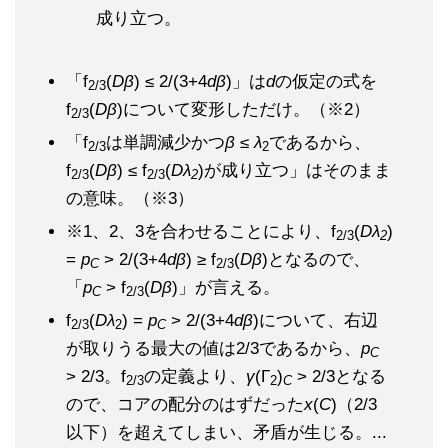
成り立つ。
「f
(
Dβ
) ≤ 2/(3+4
dβ
)」は
d
の仮定の式を
2/3
f
(
Dβ
)について変形しただけ。（※2）
2/3
「f
は単調減少かつ
β
≤
λ
であるから、
2/3
2
f
(
Dβ
) ≤ f
(
Dλ
)が成り立つ」はそのまま
2/3
2/3
2
の意味。（※3）
※1、2、3を合わせることにより、f
(
Dλ
)
2/3
2
=
p
> 2/(3+4
dβ
) ≥ f
(
Dβ
)となるので、
C
2/3
「
p
> f
(
Dβ
)」が言える。
C
2/3
f
(
Dλ
) =
p
> 2/(3+4
dβ
)について、右辺
2/3
2
C
が取りうる最大の値は2/3であるから、
p
C
> 2/3。f
の定義より、
γ
(Γ
)
> 2/3となる
2/3
2
C
ので、コアの配分のはずだった
x
(
C
)（2/3
以下）を超えてしまい、矛盾が生じる。...