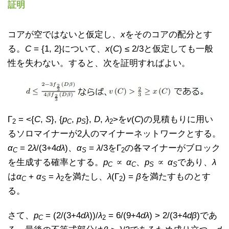
証明
コアが空ではないと仮定し、
x
をそのコアの配分とす
る。
C
= {1, 2}について、
x
(
C
) ≤ 2/3と仮定しても一般
性を失わない。すると、次を証明すればよい。
Γ
= <{
C
,
S
}, {
p
,
p
},
D
,
λ
>を
v
(
C
)の見積もりに用い
2
C
S
2
るソロマイナーが2人のマイナーネットワークとする。
α
= 2
λ
/(3+4
dλ
)、
α
=
λ
/3をΓ
の各マイナーがブロック
C
S
2
を生成する確率とする。
p
∝
α
、
p
∝
α
であり、
λ
C
C
S
S
は
α
+
α
=
λ
を満たし、
λ
(Γ
) =
β
を満たすものとす
C
S
2
2
る。
さて、
p
= (2/(3+4
dλ
))/
λ
= 6/(9+4
dλ
) > 2/(3+4
dβ
)であ
C
2