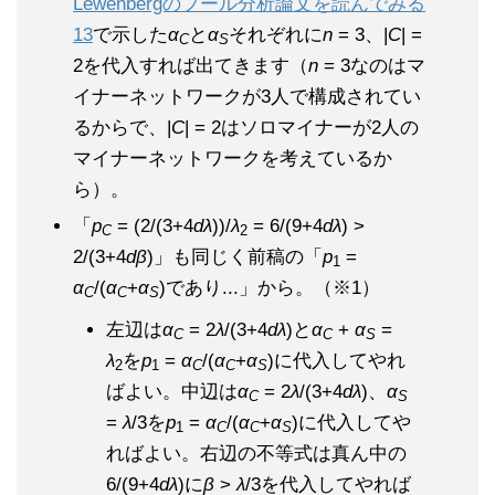
Lewenbergのプール分析論文を読んでみる
13
で示した
α
と
α
それぞれに
n
= 3、|
C
| =
C
S
2を代入すれば出てきます（
n
= 3なのはマ
イナーネットワークが3人で構成されてい
るからで、|
C
| = 2はソロマイナーが2人の
マイナーネットワークを考えているか
ら）。
「
p
= (2/(3+4
dλ
))/
λ
= 6/(9+4
dλ
) >
C
2
2/(3+4
dβ
)」も同じく前稿の「
p
=
1
α
/(
α
+
α
)であり...」から。（※1）
C
C
S
左辺は
α
= 2
λ
/(3+4
dλ
)と
α
+
α
=
C
C
S
λ
を
p
=
α
/(
α
+
α
)に代入してやれ
2
1
C
C
S
ばよい。中辺は
α
= 2
λ
/(3+4
dλ
)、
α
C
S
=
λ
/3を
p
=
α
/(
α
+
α
)に代入してや
1
C
C
S
ればよい。右辺の不等式は真ん中の
6/(9+4
dλ
)に
β
>
λ
/3を代入してやれば