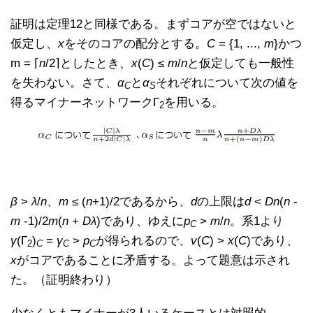
証明は定理12と同様である。まずコアが空ではないと
仮定し、
x
をそのコアの配分とする。
C
= {1, ...,
m
}かつ
m = ⌈
n
/2⌉としたとき、
x
(
C
) ≤
m
/
n
と仮定しても一般性
を失わない。さて、
α
と
α
それぞれについて次の値を
C
S
得るマイナーネットワークΓ
を用いる。
2
β
>
λ
/
n
、
m
≤ (
n
+1)/2であるから、
d
の上限は
d
<
Dn
(
n
-
m
-1)/2
m
(
n
+
Dλ
)であり、ゆえに
p
>
m
/
n
。系1より
C
γ
(Γ
)
=
γ
>
p
が得られるので、
v
(
C
) >
x
(
C
)であり、
2
C
C
C
x
がコアであることに矛盾する。よって題意は示され
た。（証明終わり）