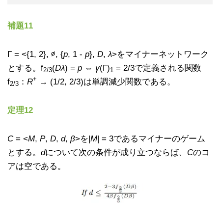
補題11
Γ = <{1, 2}, ∅, {
p
, 1 -
p
},
D
,
λ
>をマイナーネットワーク
とする。f
(
Dλ
) =
p
⇔
γ
(Γ)
= 2/3で定義される関数
2/3
1
+
f
：
R
→ (1/2, 2/3)は単調減少関数である。
2/3
定理12
C
= <
M
,
P
,
D
,
d
,
β
>を|
M
| = 3であるマイナーのゲーム
とする。
d
について次の条件が成り立つならば、
C
のコ
アは空である。