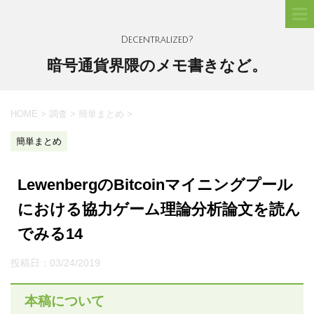
Decentralized?
暗号通貨界隈のメモ書きなど。
HOME
>
調査
>
簡単まとめ
>
簡単まとめ
LewenbergのBitcoinマイニングプール
における協力ゲーム理論分析論文を読ん
でみる14
投稿日：
03/24/2019
本稿について