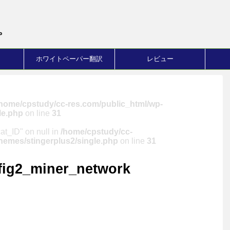
。
ホワイトペーパー翻訳
レビュー
/home/cpstudy/cc-res.com/public_html/wp-
le.php
on line
31
cat_ID" on null in
/home/cpstudy/cc-
hemes/stingerplus2/single.php
on line
31
fig2_miner_network