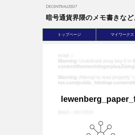
Decentralized?
暗号通貨界隈のメモ書きなど
トップページ
マイワークス
HOME
>
Warning
: Undefined array key 0 in
content/themes/stingerplus2/sing
Warning
: Attempt to read property "
res.com/public_html/wp-content/t
lewenberg_paper_
投稿日：
03/17/2019