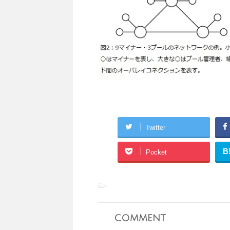
Twitter
B
Pocket
-
comment