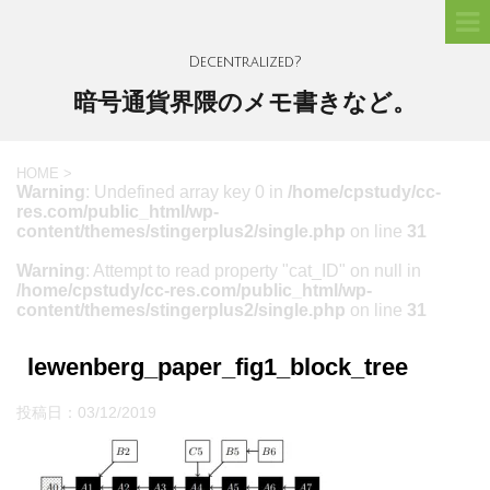
Decentralized?
暗号通貨界隈のメモ書きなど。
HOME
>
Warning
: Undefined array key 0 in
/home/cpstudy/cc-
res.com/public_html/wp-
content/themes/stingerplus2/single.php
on line
31
Warning
: Attempt to read property "cat_ID" on null in
/home/cpstudy/cc-res.com/public_html/wp-
content/themes/stingerplus2/single.php
on line
31
lewenberg_paper_fig1_block_tree
投稿日：
03/12/2019