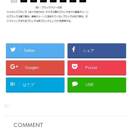
Twitter
シェア
Google+
Pocket
B!
はてブ
LINE
-
comment