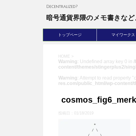
Decentralized?
暗号通貨界隈のメモ書きなど
トップページ
マイワークス
HOME
>
Warning
: Undefined array key 0 in
content/themes/stingerplus2/sing
Warning
: Attempt to read property "
res.com/public_html/wp-content/t
cosmos_fig6_merk
投稿日：
01/18/2019