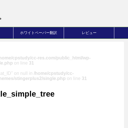
。
ホワイトペーパー翻訳
レビュー
/home/cpstudy/cc-res.com/public_html/wp-
le.php
on line
31
cat_ID" on null in
/home/cpstudy/cc-
hemes/stingerplus2/single.php
on line
31
le_simple_tree