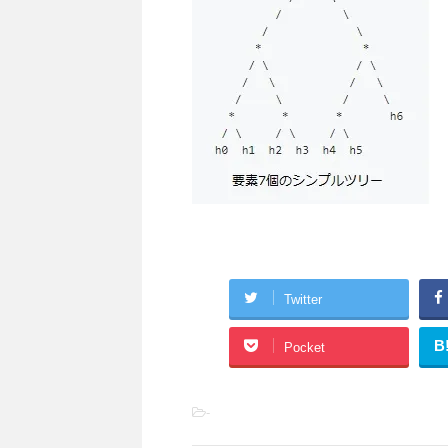
Twitter
B
Pocket
-