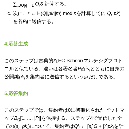
∑
Q
を計算する。
i
:
BQ
[
i
] = 1
i
次に、
r
← H(
Q
||
pk
||
m
) mod
n
を計算して(
r
,
Q
,
pk
)
を各
P
に送信する。
i
4.応答生成
このステップは古典的なEC-Schnorrマルチシグプロト
コルと似ている。違いは各署名者
P
が
s
とともに自身の
i
i
公開鍵
pk
を集約者に送信するという点だけである。
i
5.応答集約
このステップでは、集約者は0に初期化されたビットマ
ップ
B
[1, ..., |
P
|]を保持する。ステップ4で受信した全
Q
ての(
s
,
pk
)について、集約者は
Q'
← [
s
]
G
+ [
r
]
pk
を計
i
i
i
i
i