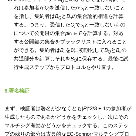
Q
s
れは参加者が
Q
を送信したが
s
と一致しないこと
i
i
を指し、集約者は
B
と
B
の集合論的相違を計算
Q
s
する。つまり、受信した
Q
で
s
と一致しないもの
i
i
について公開鍵の集合
pk
∈
P
を計算する。対応
i
する公開鍵の集合をブラックリストに入れること
ができる。集約者は
B
を0に初期化して
B
と
B
の
s
Q
s
共通部分を計算しそれを
B
に保存する。最後に試
Q
行生成ステップからプロトコルをやり直す。
6.署名検証
まず、検証者は署名が少なくとも|
P
|*2/3 + 1の参加者が
生成したものであるかどうかをチェックし、次にその
マルチシグ有効かどうかをチェックする。このステッ
プの残りの部分は古典的なEC-Schnorrマルチシグプロ