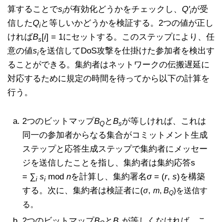
算することで
s
が有効化どうかをチェックし、
Q'
が受
i
i
信した
Q
と等しいかどうかを検証する。2つの値が正し
i
ければ
B
[
i
] = 1にセットする。このステップにより、任
s
意の値
s
を送信してDoS攻撃を仕掛けた参加者を検出す
i
ることができる。集約者はネットワークの伝搬遅延に
対応するために規定の時間を待ってから以下の計算を
行う。
2つのビットマップ
B
と
B
が等しければ、これは
Q
s
同一の参加者からなる集合がコミットメント生成
ステップと応答生成ステップで集約者にメッセー
ジを送信したことを指し、集約者は集約応答s
= ∑
s
mod
n
を計算し、集約署名
σ
= (
r
,
s
)を構築
i
i
する。次に、集約者は検証者に(
,
σ
m
,
B
)を送信す
Q
る。
2つのビットマップ
B
と
B
が等しくなければ、こ