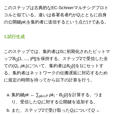
このステップは古典的なEC-Schnorrマルチシグプロト
コルと似ている。違いは各署名者
P
が
Q
とともに自身
i
i
の公開鍵
pk
を集約者に送信するという点だけである。
i
3.試行生成
このステップでは、集約者は0に初期化されたビットマ
ップ
B
[1, ..., |
P
|]を保持する。ステップ2で受信した全
Q
ての(
Q
,
pk
)について、集約者は
B
[
i
]を1にセットす
i
i
Q
る。集約者はネットワークの伝搬遅延に対応するため
に規定の時間を待ってから以下の計算を行う。
集約鍵
pk
← ∑
pk
・
B
[
i
]を計算する。つま
pki
∈
P
i
Q
り、受信した
Q
に対する公開鍵を追加する。
i
また、ステップ2で受け取った
Q
について
Q
←
i