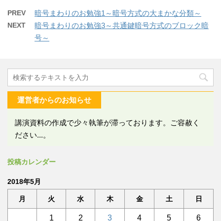
PREV
暗号まわりのお勉強1～暗号方式の大まかな分類～
NEXT
暗号まわりのお勉強3～共通鍵暗号方式のブロック暗
号～
運営者からのお知らせ
講演資料の作成で少々執筆が滞っております。ご容赦く
ださい...。
投稿カレンダー
2018年5月
月
火
水
木
金
土
日
1
2
3
4
5
6