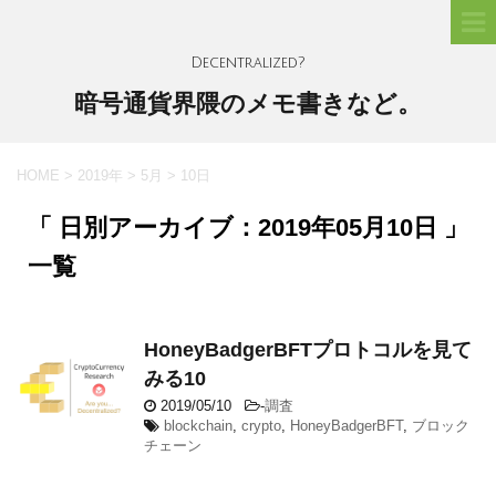
Decentralized?
暗号通貨界隈のメモ書きなど。
HOME
>
2019年
>
5月
>
10日
「 日別アーカイブ：2019年05月10日 」
一覧
HoneyBadgerBFTプロトコルを見て
みる10
2019/05/10
-
調査
blockchain
,
crypto
,
HoneyBadgerBFT
,
ブロック
チェーン