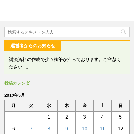
運営者からのお知らせ
講演資料の作成で少々執筆が滞っております。ご容赦く
ださい...。
投稿カレンダー
2019年5月
月
火
水
木
金
土
日
1
2
3
4
5
6
7
8
9
10
11
12