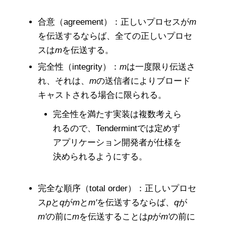
合意（agreement）：正しいプロセスが
m
を伝送するならば、全ての正しいプロセ
スは
m
を伝送する。
完全性（integrity）：
m
は一度限り伝送さ
れ、それは、
m
の送信者によりブロード
キャストされる場合に限られる。
完全性を満たす実装は複数考えら
れるので、Tendermintでは定めず
アプリケーション開発者が仕様を
決められるようにする。
完全な順序（total order）：正しいプロセ
ス
p
と
q
が
m
と
m'
を伝送するならば、
q
が
m'
の前に
m
を伝送することは
p
が
m'
の前に