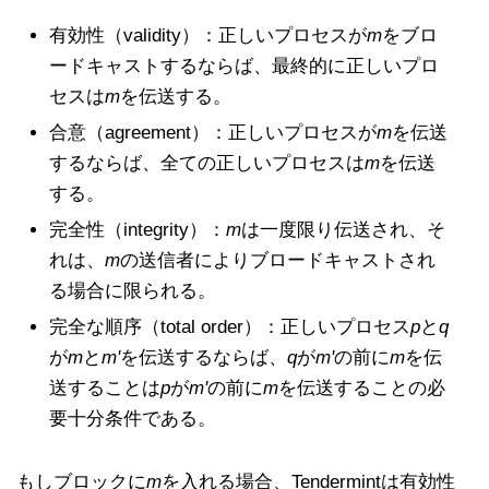
有効性（validity）：正しいプロセスが
m
をブロ
ードキャストするならば、最終的に正しいプロ
セスは
m
を伝送する。
合意（agreement）：正しいプロセスが
m
を伝送
するならば、全ての正しいプロセスは
m
を伝送
する。
完全性（integrity）：
m
は一度限り伝送され、そ
れは、
m
の送信者によりブロードキャストされ
る場合に限られる。
完全な順序（total order）：正しいプロセス
p
と
q
が
m
と
m'
を伝送するならば、
q
が
m'
の前に
m
を伝
送することは
p
が
m'
の前に
m
を伝送することの必
要十分条件である。
もしブロックに
m
を入れる場合、Tendermintは有効性