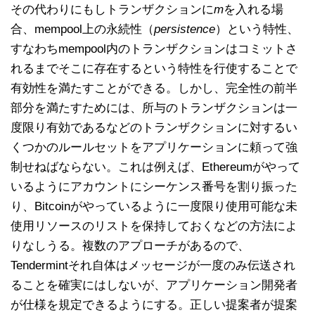
その代わりにもしトランザクションに
m
を入れる場
合、mempool上の永続性（
persistence
）という特性、
すなわちmempool内のトランザクションはコミットさ
れるまでそこに存在するという特性を行使することで
有効性を満たすことができる。しかし、完全性の前半
部分を満たすためには、所与のトランザクションは一
度限り有効であるなどのトランザクションに対するい
くつかのルールセットをアプリケーションに頼って強
制せねばならない。これは例えば、Ethereumがやって
いるようにアカウントにシーケンス番号を割り振った
り、Bitcoinがやっているように一度限り使用可能な未
使用リソースのリストを保持しておくなどの方法によ
りなしうる。複数のアプローチがあるので、
Tendermintそれ自体はメッセージが一度のみ伝送され
ることを確実にはしないが、アプリケーション開発者
が仕様を規定できるようにする。正しい提案者が提案