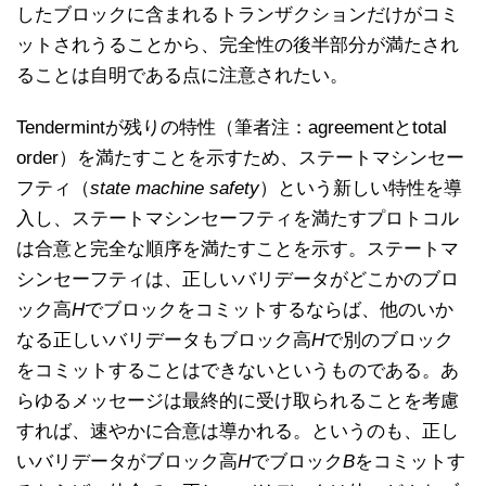
したブロックに含まれるトランザクションだけがコミ
ットされうることから、完全性の後半部分が満たされ
ることは自明である点に注意されたい。
Tendermintが残りの特性（筆者注：agreementとtotal
order）を満たすことを示すため、ステートマシンセー
フティ（
state machine safety
）という新しい特性を導
入し、ステートマシンセーフティを満たすプロトコル
は合意と完全な順序を満たすことを示す。ステートマ
シンセーフティは、正しいバリデータがどこかのブロ
ック高
H
でブロックをコミットするならば、他のいか
なる正しいバリデータもブロック高
H
で別のブロック
をコミットすることはできないというものである。あ
らゆるメッセージは最終的に受け取られることを考慮
すれば、速やかに合意は導かれる。というのも、正し
いバリデータがブロック高
H
でブロック
B
をコミットす