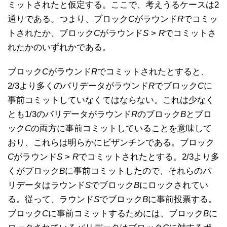
ミットされたと仮定する。ここで、考えうるケースは2
通りである。つまり、ブロック
C
がラウンド
R
でコミッ
トされたか、ブロック
C
がラウンド
S
>
R
でコミットさ
れたかのいずれかである。
ブロック
C
がラウンド
R
でコミットされたとすると、
2/3より多くのバリデータがラウンド
R
でブロック
C
に
事前コミットしていなくてはならない。これは少なく
とも1/3のバリデータがラウンド
R
のブロック
B
とブロ
ック
C
の両方に事前コミットしていることを意味して
おり、これらは明らかにビザンチンである。ブロック
C
がラウンド
S
>
R
でコミットされたとする。2/3より多
くがブロック
B
に事前コミットしたので、それらのバ
リデータはラウンド
S
でブロック
B
にロックされてい
る。従って、ラウンド
S
でブロック
B
に事前投票する。
ブロック
C
に事前コミットするためには、ブロック
B
に