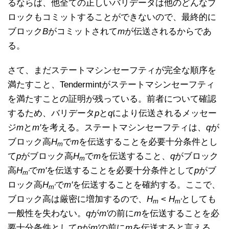
るならば、他全ての正しいバリデータは他のどんなブ
ロックもコミットすることができないので、最終的に
ブロック
B
がコミットされて
m
が伝送されるからであ
る。
さて、まだステートマシンセーフティが完全な順序を
満たすこと、Tendermintがステートマシンセーフティ
を満たすことの証明が残っている。前者について確認
するため、バリデータ
p
と
q
により伝送されるメッセー
ジ
m
と
m'
を考える。ステートマシンセーフティは、
q
が
ブロック高
H
で
m
を伝送することを必要十分条件とし
m
て
p
がブロック高
H
で
m
を伝送すること、
q
がブロック
m
高
H
で
m'
を伝送することを必要十分条件として
p
がブ
m'
ロック高
H
で
m'
を伝送することを確約する。ここで、
m'
ブロック高は厳密に増加するので、
H
<
H
としても
m
m'
一般性を失わない。
q
が
m'
の前に
m
を伝送することを必
要十分条件として
p
が
m'
の前に
m
を伝送すると言える。