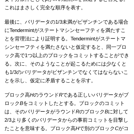
これはまさしく完全な順序を表す。
最後に、バリデータの1/3未満がビザンチンである場合
にTendermintがステートマシンセーフティを満たすこ
とを背理法により証明する。Tendermintがステートマ
シンセーフティを満たさないと仮定すると、同一ブロ
ック高で1つ以上のブロックをコミットすることができ
る。次に、そのようなことが起こるためには少なくと
も1/3のバリデータがビザンチンでなくてはならないこ
とを示し、仮定に矛盾することを示す。
ブロック高
H
のラウンド
R
である正しいバリデータがブ
ロック
B
をコミットしたとする。ブロックのコミット
は、そのバリデータがラウンド
R
のブロック
B
に対して
2/3より多くのバリデータからの事前コミットを目撃し
たことを意味する。ブロック高
H
で別のブロック
C
がコ