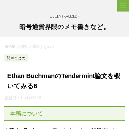
Decentralized?
暗号通貨界隈のメモ書きなど。
HOME
>
調査
>
簡単まとめ
>
簡単まとめ
Ethan BuchmanのTendermint論文を覗
いてみる6
更新日：
11/14/2018
本稿について