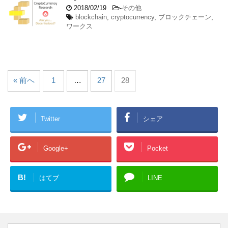
2018/02/19
-
その他
blockchain
,
cryptocurrency
,
ブロックチェーン
,
ワークス
« 前へ
1
…
27
28
Twitter
シェア
Google+
Pocket
B!
はてブ
LINE