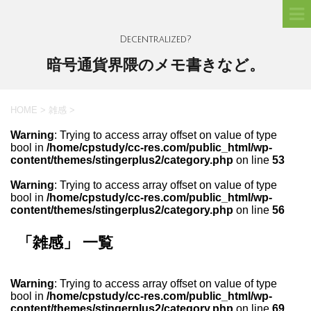
Decentralized?
暗号通貨界隈のメモ書きなど。
HOME
>
雑感
>
Warning
: Trying to access array offset on value of type
bool in
/home/cpstudy/cc-res.com/public_html/wp-
content/themes/stingerplus2/category.php
on line
53
Warning
: Trying to access array offset on value of type
bool in
/home/cpstudy/cc-res.com/public_html/wp-
content/themes/stingerplus2/category.php
on line
56
「雑感」 一覧
Warning
: Trying to access array offset on value of type
bool in
/home/cpstudy/cc-res.com/public_html/wp-
content/themes/stingerplus2/category.php
on line
69